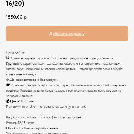
16/20)
1550,00
р.
Добавить корзину
Цена за 1 кг
🐯 Креветка чёрная тигровая 16/20 — настоящий гигант среди креветок.
Крупные, с характерными тёмными полосами на панцире и плотным, сочным
мясом. Вкус насыщенный, слегка маслянистый — такая креветка сама по себе
полноценное блюдо.
❄️ Шоковая заморозка без глазури.
🍽 Идеальна для гриля: просто соль, перец, оливковое масло — и 3–4 минуты на
решётке. Хороша на шпажках, в паэлье, в том яме или просто так с соусом из
чеснока и лимона.
💰 Цена:
1550 ₽/кг
При покупке от 5 кг — специальная цена (уточняйте).
Вид Креветка чёрная тигровая (Penaeus monodon)
Размер 13/15 шт/кг
Обработка Целая, сыромороженая
Тип заморозки Шоковая (индивидуальная)