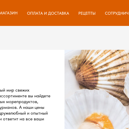
ОПЛАТА И ДОСТАВКА
РЕЦЕПТЫ
СОТРУДНИЧ
МАГАЗИН
МАГАЗИН
ОПЛАТА И ДОСТАВКА
РЕЦЕПТЫ
СОТРУДНИЧ
ный мир свежих
ассортименте вы найдете
ых морепродуктов,
урманов. А наши цены
 дружелюбный и опытный
 ответит на все ваши