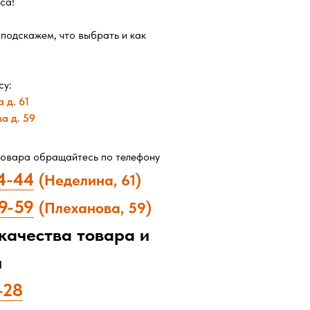
са!
подскажем, что выбрать и как
су:
 д. 61
ва д. 59
товара обращайтесь по телефону
4
-
4
4
(Неделина, 61)
9-59
(Плеханова, 59)
качества товара и
я
-28