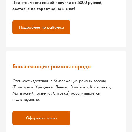
Оформить заказ
Каталог
Клиентам
Икра
О нас
Крабы
Рецепты
Креветки
Сотрудничество
Морепродукты
Живые устрицы
Оплата и доставка
Рыба
Фирменный магазин
Раки
Рыбная продукция
Контакты
Полуфабрикаты
Соусы и специи
ИП Логунова Юлия Анатольевна
ИНН 230603062700
Большие упаковки
Новинки
г. Липецк, ул. Неделина д. 61
г. Липецк, ул. Плеханова д. 59
Дикий вылов
Мясо
+7-915-551-81-28
Гриль
Акции
© Все права защищены.
Политика обработки и защиты