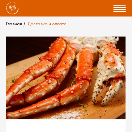
Главная
/
Доставка и оплата
Как оформить заказ
Доставка осуществляется ежедневно с 14.00 — 19.00
Шаг 1
Шаг 2
Выберите продукты и
Оформите заказ и
добавьте их в корзину
подтвердите его при
звонке