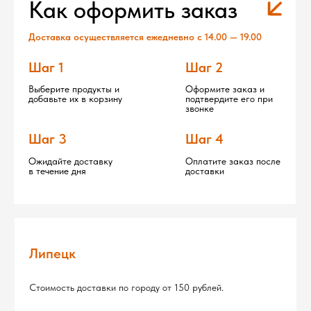
Шаг 3
Шаг 4
Ожидайте доставку
Оплатите заказ после
в течение дня
доставки
Липецк
Стоимость доставки по городу от 150 рублей.
При стоимости вашей покупки от 5000 рублей,
доставка по городу за наш счет!
Подробнее по районам
Близлежащие районы города
Стоимость доставки в близлежащие районы города
(Подгорное, Хрущевка, Ленино, Романово, Косыревка,
Матырский, Казинка, Ситовка) рассчитывается
индивидуально.