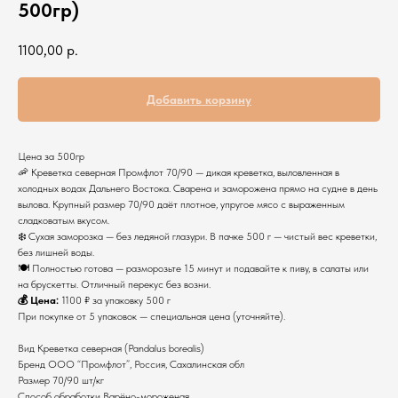
500гр)
1100,00
р.
Добавить корзину
Цена за 500гр
🦐 Креветка северная Промфлот 70/90 — дикая креветка, выловленная в
холодных водах Дальнего Востока. Сварена и заморожена прямо на судне в день
вылова. Крупный размер 70/90 даёт плотное, упругое мясо с выраженным
сладковатым вкусом.
❄️ Сухая заморозка — без ледяной глазури. В пачке 500 г — чистый вес креветки,
без лишней воды.
🍽 Полностью готова — разморозьте 15 минут и подавайте к пиву, в салаты или
на брускетты. Отличный перекус без возни.
💰 Цена:
1100 ₽ за упаковку 500 г
При покупке от 5 упаковок — специальная цена (уточняйте).
Вид Креветка северная (Pandalus borealis)
Бренд ООО “Промфлот”, Россия, Сахалинская обл
Размер 70/90 шт/кг
Способ обработки Варёно-мороженая