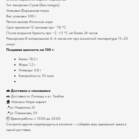
Тип заморозки Сухая (без глазури)
Упаковка Фирменная пачка
Вес упаковки 500 г
Регион вылова Японское море
Срок хранения 12 месяцев при −18 °С
После вскрытия Хранить при −2…+2 °С не более 24 часов
Разморозка В холодильнике 4–6 часов или при комнатной температуре 15–20
минут
Пищевая ценность на 100 г:
Белки: 18,5 г
Каталог
Клиентам
Жиры: 1,2 г
Икра
О нас
Углеводы: 0,8 г
Крабы
Рецепты
Калорийность: 92 ккал
Креветки
Сотрудничество
Морепродукты
Живые устрицы
Оплата и доставка
Рыба
🚗 Доставка и самовывоз:
Фирменный магазин
Раки
🚗 Доставка по Липецку и в г. Тамбов
Рыбная продукция
Контакты
🏠 Магазин Море маркет:
Полуфабрикаты
📍ул. Неделина, 61
Соусы и специи
ИП Логунова Юлия Анатольевна
ИНН 230603062700
📍ул. Плеханова, 59
Большие упаковки
Новинки
г. Липецк, ул. Неделина д. 61
🕙 Время работы: с 10:00 до 20:00
г. Липецк, ул. Плеханова д. 59
Дикий вылов
Смотрите другие морепродукты в каталоге — соберём ваш идеальный заказ в
Мясо
+7-915-551-81-28
одной доставке.
Гриль
Акции