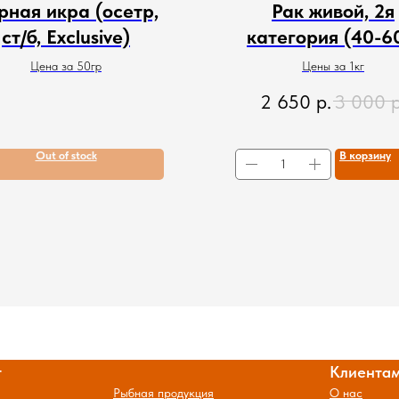
рная икра (осетр,
Рак живой, 2я
ст/б, Exclusive)
категория (40-6
Цена за 50гр
Цены за 1кг
2 650
р.
3 000
р
Out of stock
В корзину
г
Клиента
Рыбная продукция
О нас