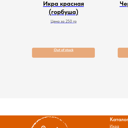
Икра красная
Че
(горбуша)
Цена за 250 гр
Out of stock
Катало
Икра