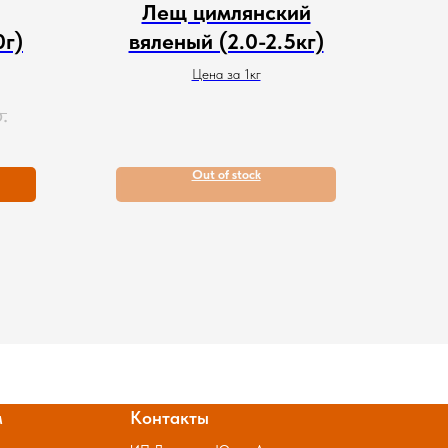
Лещ цимлянский
0г)
вяленый (2.0-2.5кг)
Цена за 1кг
.
Out of stock
м
Контакты