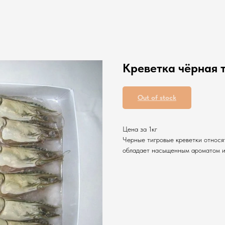
Креветка чёрная т
Out of stock
Цена за 1кг
Черные тигровые креветки относят
обладает насыщенным ароматом и