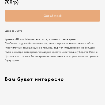
700гр)
Out of stock
Цена за 700гр
Креветка Шримс Медвежонок дикая, дальневосточная креветка.
Особенность данной креветки в том, что по вкусу напоминает мясо краба и
имеет плотный защищающий ее панцирь. Водится «медвежонок» на большой
глубине и встречается реже, чем другие креветки, обитающие у берегов России.
Сразу после отлова добытые креветки замораживаются сухим методом прямо на
борту судна.
Вам будет интересно