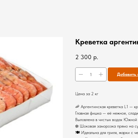
Креветка аргентин
2 300
р.
Добавить 
Цена за 2 кг
🦐 Аргентинская креветка L1 — кр
Главная фишка — её нежное, сладк
Выловлена в чистых водах Южной 
❄️ Шоковая заморозка прямо на су
🍽 Идеальна для гриля, жарки с ч