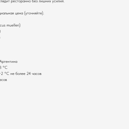
глядит ресторанно без лишних усилий.
иальная цена (уточняйте).
us muelleri)
)
я
 Аргентина
8 °С
2 °С не более 24 часов
асов