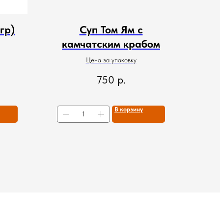
гр)
Суп Том Ям с
камчатским крабом
Цена за упаковку
750
р.
В корзину