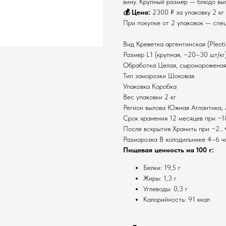
вину. Крупный размер — блюдо вы
💰 Цена:
2300 ₽ за упаковку 2 кг
При покупке от 2 упаковок — спец
Вид Креветка аргентинская (Pleotic
Размер L1 (крупная, ~20–30 шт/кг
Обработка Целая, сыроморожена
Тип заморозки Шоковая
Упаковка Коробка
Вес упаковки 2 кг
Регион вылова Южная Атлантика,
Срок хранения 12 месяцев при −1
После вскрытия Хранить при −2…+
Разморозка В холодильнике 4–6 ч
Пищевая ценность на 100 г:
Белки: 19,5 г
Жиры: 1,3 г
Углеводы: 0,3 г
Калорийность: 91 ккал