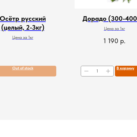
Осётр русский
Дорадо (300-400
(целый, 2-3кг)
Цена за 1кг
Цена за 1кг
1 190
р.
Out of stock
В корзину