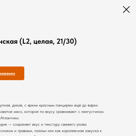
ская (L2, целая, 21/30)
корзину
упная, дикая, с ярким красным панцирем ещё до варки.
оватое мясо, которое по вкусу сравнивают с лангустином.
Атлантики.
дне — сохраняет вкус и текстуру свежего улова.
есноком и травами, паэльи или как королевская закуска к