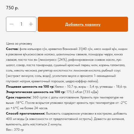
750
р.
Добавить корзину
Цена за упаковку
Состав:
филе кальмара с/м, креветка Ваннамей 31/40 с/м, мясо мидий в/м, мидии
в раковине в/м,кокосовое молоко, шампиньоны свежие, помидоры черри, кинза
свежая, паста том ям (лемонграсс (24%), рафинированное соевое масло, лук-
шалот, сахар, паста тамаринда, сушеный красный перец чили, корень галангала,
соль, мякоть чеснока, регулятор кислотности: лимонная кислота, рыбный соус
(экстракт анчоуса, соль, вода), усилители вкуса и аромата: 1-замещенный
глутамат натрия, креветочный порошок, цедра каффир-лайма).
Пищевая ценность на 100 гр:
белки - 10,7 гр, жиры - 5,4 гр, углеводы - 18,6 гр.
Энергетическая ценность на 100 гр:
175,5 кКал (735 кДж)
Срок годности:
360 суток с даты изготовления. Хранить при температуре не
выше -18°С. После вскрытия упаковки продукт хранить при температуре от -2°С
до +6°С не более 24 часов.
Способ приготовления:
Выложить содержимое упаковки в кастрюлю, добавить
400 мл воды (в зависимости от предпочитаемой остроты). Довести до кипения,
выключить, дать настояться 2 минуты.
Вес:: 370 гр