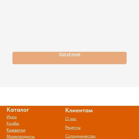
Контакты
Полуфабрикаты
Соусы и специи
ИП Логунова Юлия Анатольевна
ИНН 230603062700
Большие упаковки
Новинки
г. Липецк, ул. Неделина д. 61
г. Липецк, ул. Плеханова д. 59
Дикий вылов
Мясо
+7-915-551-81-28
Гриль
Акции
© Все права защищены.
Политика обработки и защиты
персональных данных
Out of stock