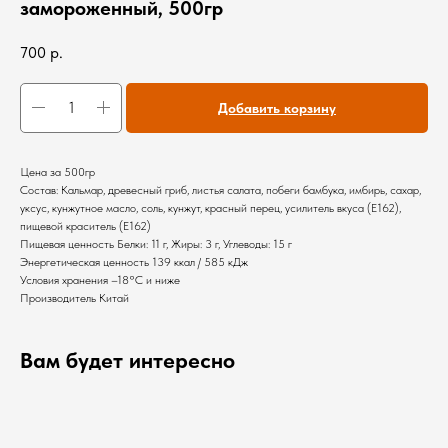
замороженный, 500гр
700
р.
Добавить корзину
Цена за 500гр
Состав: Кальмар, древесный гриб, листья салата, побеги бамбука, имбирь, сахар,
уксус, кунжутное масло, соль, кунжут, красный перец, усилитель вкуса (Е162),
пищевой краситель (Е162)
Пищевая ценность Белки: 11 г, Жиры: 3 г, Углеводы: 15 г
Энергетическая ценность 139 ккал / 585 кДж
Условия хранения –18°С и ниже
Производитель Китай
Вам будет интересно