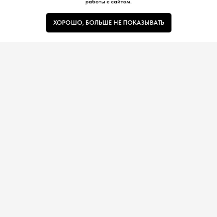
работы с сайтом.
Акции
© Все права защищены.
В корзину
ХОРОШО, БОЛЬШЕ НЕ ПОКАЗЫВАТЬ
Политика обработки и защиты
персональных данных