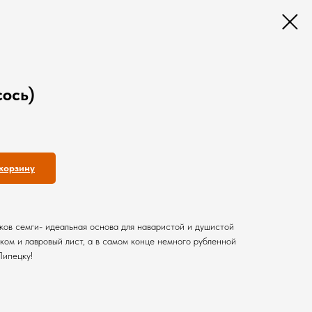
сось)
корзину
вков семги- идеальная основа для наваристой и душистой
ком и лавровый лист, а в самом конце немного рубленной
Липецку!