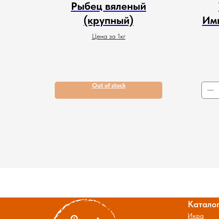
Рыбец вяленый
(крупный)
Имп
Цена за 1кг
Out of stock
Катало
Икра