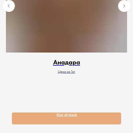
Каталог
Клиентам
Икра
О нас
Крабы
Рецепты
Креветки
Анадара
Сотрудничество
Морепродукты
Живые устрицы
Оплата и доставка
Рыба
Цена за 1кг
Фирменный магазин
Раки
Рыбная продукция
Контакты
Полуфабрикаты
Соусы и специи
ИП Логунова Юлия Анатольевна
ИНН 230603062700
Большие упаковки
Новинки
г. Липецк, ул. Неделина д. 61
г. Липецк, ул. Плеханова д. 59
Дикий вылов
Мясо
+7-915-551-81-28
Гриль
Out of stock
Акции
© Все права защищены.
Политика обработки и защиты
персональных данных