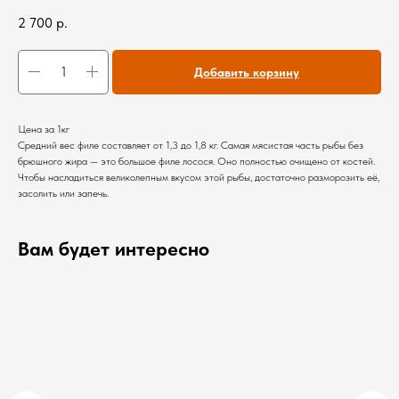
2 700
р.
Добавить корзину
Цена за 1кг
Средний вес филе составляет от 1,3 до 1,8 кг. Самая мясистая часть рыбы без
брюшного жира — это большое филе лосося. Оно полностью очищено от костей.
Чтобы насладиться великолепным вкусом этой рыбы, достаточно разморозить её,
засолить или запечь.
Вам будет интересно