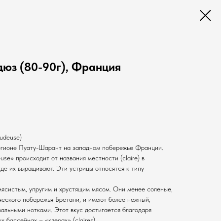
дюз (80-90г), Франция
udeuse)
регионе Пуату-Шарант на западном побережье Франции.
e» происходит от названия местности (claire) в
е их выращивают. Эти устрицы относятся к типу
ясистым, упругим и хрустящим мясом. Они менее соленые,
ческого побережья Бретани, и имеют более нежный,
ральными нотками. Этот вкус достигается благодаря
 бассейнах – «клерах» (claires).