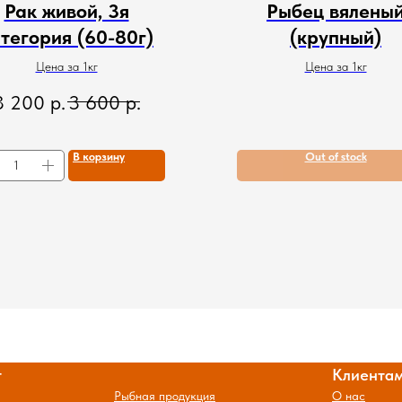
Рак живой, 3я
Рыбец вялены
тегория (60-80г)
(крупный)
Цена за 1кг
Цена за 1кг
3 200
р.
3 600
р.
В корзину
Out of stock
г
Клиента
Рыбная продукция
О нас