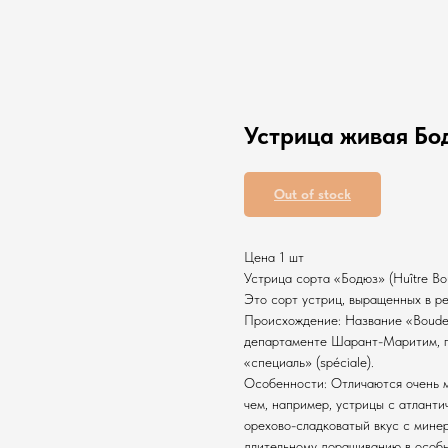
Устрица живая Бо
Out of stock
Цена 1 шт
Устрица сорта «Бодюз» (Huître Bo
Это сорт устриц, выращенных в 
Происхождение: Название «Boudeus
департаменте Шарант-Маритим, гд
«специаль» (spéciale).
Особенности: Отличаются очень м
чем, например, устрицы с атланти
орехово-сладковатый вкус с мине
длительному доращиванию в особых