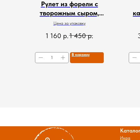
Рулет из форели с
творожным сыром,
ка
креветкой и зеленью
Цена за упаковку
1 160
р.
1 450
р.
В корзину
Катало
Икра