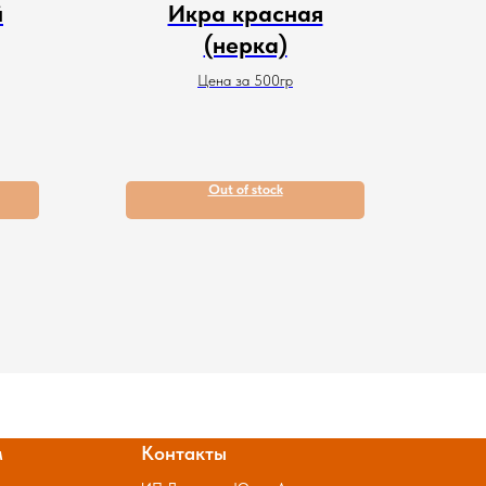
й
Икра красная
(нерка)
Цена за 500гр
Out of stock
м
Контакты