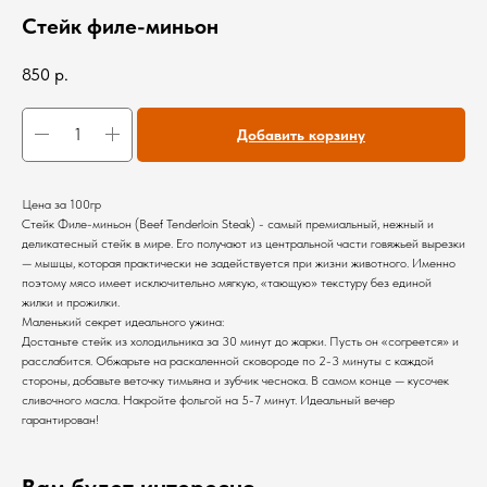
Стейк филе-миньон
850
р.
Добавить корзину
Цена за 100гр
Стейк Филе-миньон (Beef Tenderloin Steak) - самый премиальный, нежный и
деликатесный стейк в мире. Его получают из центральной части говяжьей вырезки
— мышцы, которая практически не задействуется при жизни животного. Именно
поэтому мясо имеет исключительно мягкую, «тающую» текстуру без единой
жилки и прожилки.
Маленький секрет идеального ужина:
Достаньте стейк из холодильника за 30 минут до жарки. Пусть он «согреется» и
расслабится. Обжарьте на раскаленной сковороде по 2-3 минуты с каждой
стороны, добавьте веточку тимьяна и зубчик чеснока. В самом конце — кусочек
сливочного масла. Накройте фольгой на 5-7 минут. Идеальный вечер
гарантирован!
Вам будет интересно