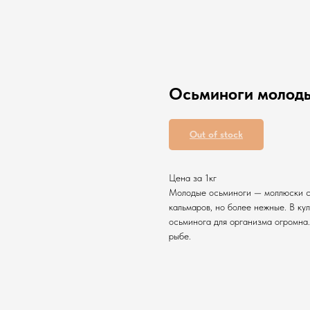
Осьминоги молоды
Out of stock
Цена за 1кг
Молодые осьминоги — моллюски с 
кальмаров, но более нежные. В к
осьминога для организма огромна.
рыбе.