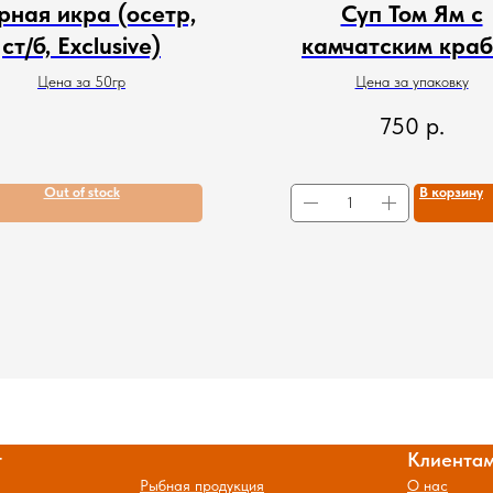
рная икра (осетр,
Суп Том Ям с
ст/б, Exclusive)
камчатским кра
Цена за 50гр
Цена за упаковку
750
р.
Out of stock
В корзину
г
Клиента
Рыбная продукция
О нас