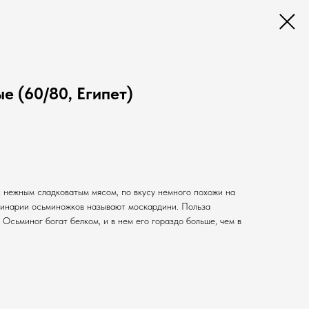
е (60/80, Египет)
нежным сладковатым мясом, по вкусу немного похожи на
улинарии осьминожков называют москардини. Польза
 Осьминог богат белком, и в нем его гораздо больше, чем в