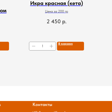
Икра красная (кета)
бом
Цена за 200 гр
2 450
р.
В корзину
м
Контакты