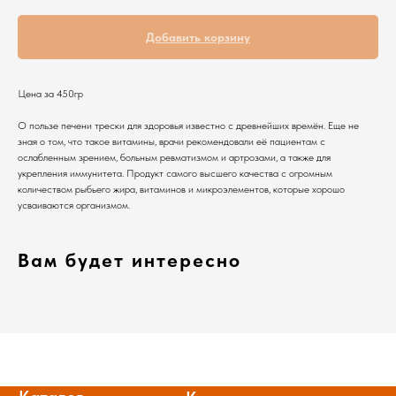
Добавить корзину
Цена за 450гр
О пользе печени трески для здоровья известно с древнейших времён. Еще не
зная о том, что такое витамины, врачи рекомендовали её пациентам с
ослабленным зрением, больным ревматизмом и артрозами, а также для
Каталог
Клиентам
укрепления иммунитета. Продукт самого высшего качества с огромным
Икра
количеством рыбьего жира, витаминов и микроэлементов, которые хорошо
О нас
Крабы
усваиваются организмом.
Рецепты
Креветки
Сотрудничество
Морепродукты
Живые устрицы
Оплата и доставка
Рыба
Вам будет интересно
Фирменный магазин
Раки
Рыбная продукция
Контакты
Полуфабрикаты
Соусы и специи
ИП Логунова Юлия Анатольевна
ИНН 230603062700
Большие упаковки
Новинки
г. Липецк, ул. Неделина д. 61
г. Липецк, ул. Плеханова д. 59
Дикий вылов
Мясо
+7-915-551-81-28
Гриль
Акции