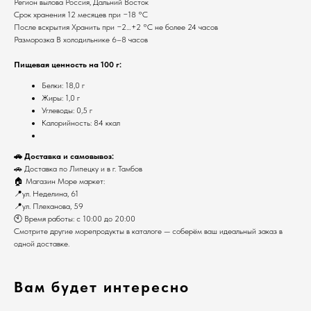
Регион вылова Россия, Дальний Восток
Срок хранения 12 месяцев при −18 °С
После вскрытия Хранить при −2…+2 °С не более 24 часов
Разморозка В холодильнике 6–8 часов
Пищевая ценность на 100 г:
Белки: 18,0 г
Жиры: 1,0 г
Углеводы: 0,5 г
Калорийность: 84 ккал
🚗 Доставка и самовывоз:
🚗 Доставка по Липецку и в г. Тамбов
🏠 Магазин Море маркет:
📍ул. Неделина, 61
📍ул. Плеханова, 59
🕙 Время работы: с 10:00 до 20:00
Смотрите другие морепродукты в каталоге — соберём ваш идеальный заказ в
одной доставке.
Вам будет интересно