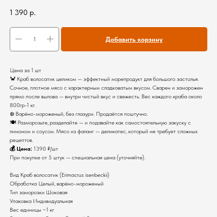
1 390
р.
Добавить корзину
Цена за 1 шт
🦀 Краб волосатик целиком — эффектный морепродукт для большого застолья.
Сочное, плотное мясо с характерным сладковатым вкусом. Сварен и заморожен
прямо после вылова — внутри чистый вкус и свежесть. Вес каждого краба около
800гр-1 кг.
❄️ Варёно-мороженый, без глазури. Продаётся поштучно.
🍽 Разморозьте, разделайте — и подавайте как самостоятельную закуску с
лимоном и соусом. Мясо из фаланг — деликатес, который не требует сложных
рецептов.
💰 Цена:
1390 ₽/шт
При покупке от 5 штук — специальная цена (уточняйте).
Вид Краб волосатик (Erimacrus isenbeckii)
Обработка Целый, варёно-мороженый
Тип заморозки Шоковая
Упаковка Индивидуальная
Вес единицы ~1 кг