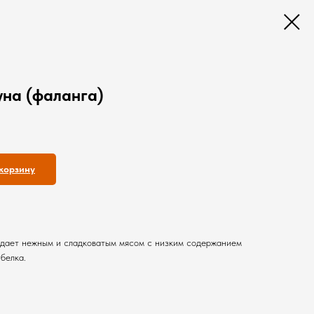
уна (фаланга)
корзину
адает нежным и сладковатым мясом с низким содержанием
белка.