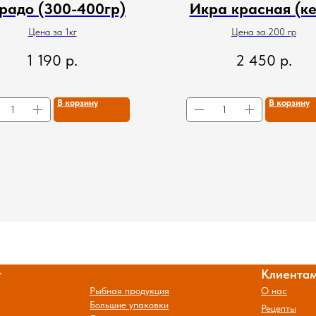
радо (300-400гр)
Икра красная (ке
Цена за 1кг
Цена за 200 гр
1 190
р.
2 450
р.
В корзину
В корзину
г
Клиента
Рыбная продукция
О нас
Большие упаковки
Рецепты