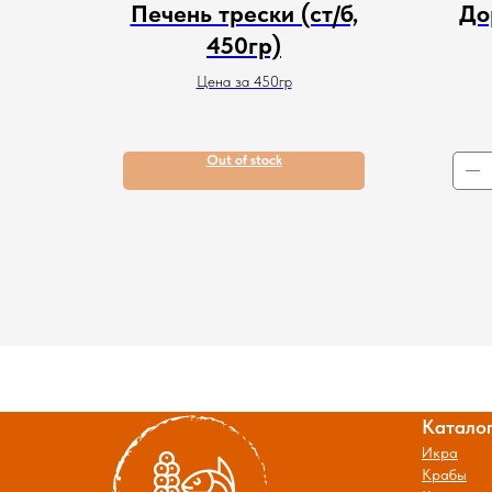
Печень трески (ст/б,
До
450гр)
Цена за 450гр
Out of stock
Катало
Икра
Крабы