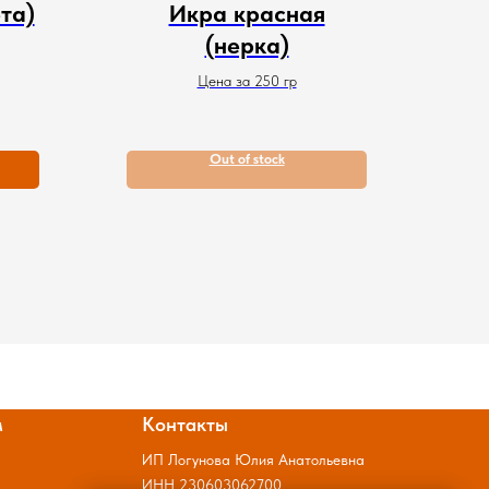
та)
Икра красная
(нерка)
Цена за 250 гр
Out of stock
м
Контакты
ИП Логунова Юлия Анатольевна
ИНН 230603062700