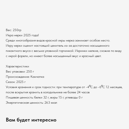
Добавить корзину
Вес: 250гр
Икра нерки 2025 года!
Среди многообразия видов красной икры нерка занимает особое место.
Икру нерки оценит настоящий ценитель из-за достаточно насыщенного
пикантного вкуса с весьма уловимой горчинкой. Икринки мелкие, схожие по виду
с икрой форели, но имеют более насыщенный вкус и красный цвет.
Характеристики
Вес упаковки: 250 г
Происхождение: Камчатка
Каталог
Клиентам
Сезон: 2025 г
Икра
О нас
Условия хранения и срок годности: при температуре от -4⁰С до -6⁰С 12 месяцев,
Крабы
Рецепты
после вскрытия хранить в холодильнике не более 24 часов
Креветки
Пищевая ценность: белки 32 г, жиры 15 г, углеводы 0 г
Сотрудничество
Морепродукты
Живые устрицы
Энергетическая ценность: 263 ккал
Оплата и доставка
Рыба
Фирменный магазин
Раки
Рыбная продукция
Контакты
Вам будет интересно
Полуфабрикаты
Соусы и специи
ИП Логунова Юлия Анатольевна
ИНН 230603062700
Большие упаковки