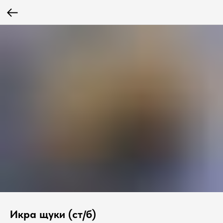
Икра щуки (ст/б)