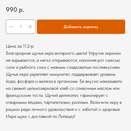
990
р.
Добавить корзину
Цена за 112гр
Благородная щучья икра янтарного цвета! Упругие икринки
не взрываются, а мягко открываются, наполняя рот смесью
соли и рыбного сока с нежным сладковатым послевкусием.
Щучья икра укрепляет иммунитет, поддерживает уровень
йода, фосфора и железа в организме. Ее вкусно намазывать
на свежий цельнозерновой хлеб со сливочным маслом или
французские тосты. Щучий деликатес гармонирует с
отварными яйцами, тарталетками, роллами. Включите икру в
рацион ради личного удовольствия и с заботой о здоровье.
Икра щуки с доставкой по Липецку!